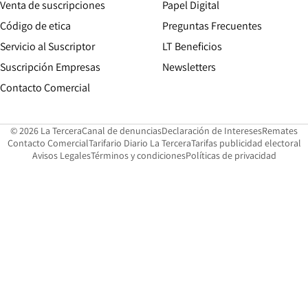
Opens in new win
Venta de suscripciones
Papel Digital
Opens in new window
Código de etica
Preguntas Frecuentes
Servicio al Suscriptor
LT Beneficios
Suscripción Empresas
Newsletters
Opens in new window
Contacto Comercial
Opens in new window
Opens in 
Op
© 2026 La Tercera
Canal de denuncias
Declaración de Intereses
Remates
Opens in new window
Opens in new window
O
Contacto Comercial
Tarifario Diario La Tercera
Tarifas publicidad electoral
Opens in new window
Avisos Legales
Términos y condiciones
Políticas de privacidad