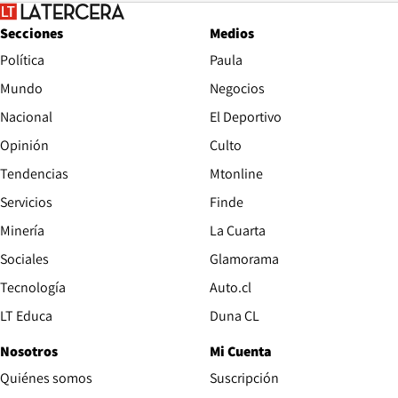
Secciones
Medios
Política
Paula
Mundo
Negocios
Nacional
El Deportivo
Opinión
Culto
Tendencias
Mtonline
Servicios
Finde
Opens in new window
Minería
La Cuarta
Opens in new wind
Sociales
Glamorama
Opens in new window
Tecnología
Auto.cl
Opens in new window
LT Educa
Duna CL
Nosotros
Mi Cuenta
Quiénes somos
Suscripción