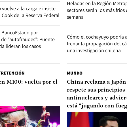
Heladas en la Región Metrop
uelve a la carga e insiste
sectores serán los más fríos 
a Cook de la Reserva Federal
semana
e BancoEstado por
Cómo el cochayuyo podría 
d de “autofraudes”: Puente
frenar la propagación del c
ida lideran los casos
una investigación chilena
TRETENCIÓN
MUNDO
en M100: vuelta por el
China reclama a Japón
respete sus principios
antinucleares y advier
está “jugando con fue