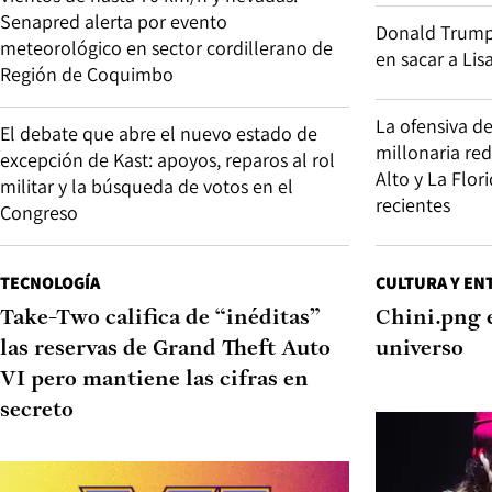
Senapred alerta por evento
Donald Trump v
meteorológico en sector cordillerano de
en sacar a Lis
Región de Coquimbo
La ofensiva d
El debate que abre el nuevo estado de
millonaria re
excepción de Kast: apoyos, reparos al rol
Alto y La Flor
militar y la búsqueda de votos en el
recientes
Congreso
TECNOLOGÍA
CULTURA Y EN
Take-Two califica de “inéditas”
Chini.png 
las reservas de Grand Theft Auto
universo
VI pero mantiene las cifras en
secreto