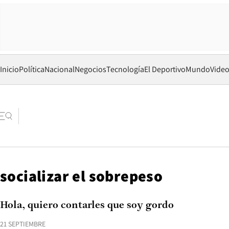
Inicio
Política
Nacional
Negocios
Tecnología
El Deportivo
Mundo
Vide
socializar el sobrepeso
Hola, quiero contarles que soy gordo
21 SEPTIEMBRE