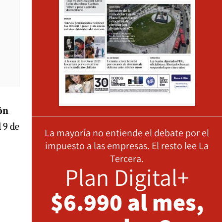
ón
l 9 de
La mayoría no entiende el debate por el
impuesto a las empresas. El resto lee La
Tercera.
Plan Digital+
$6.990 al mes,