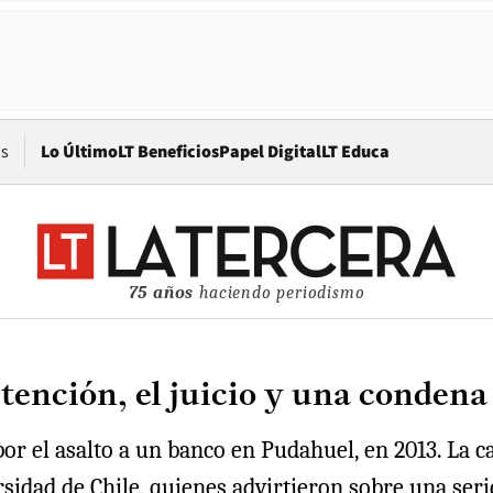
Opens in new window
os
Lo Último
LT Beneficios
Papel Digital
LT Educa
75 años
haciendo periodismo
tención, el juicio y una condena
por el asalto a un banco en Pudahuel, en 2013. La c
ersidad de Chile, quienes advirtieron sobre una ser