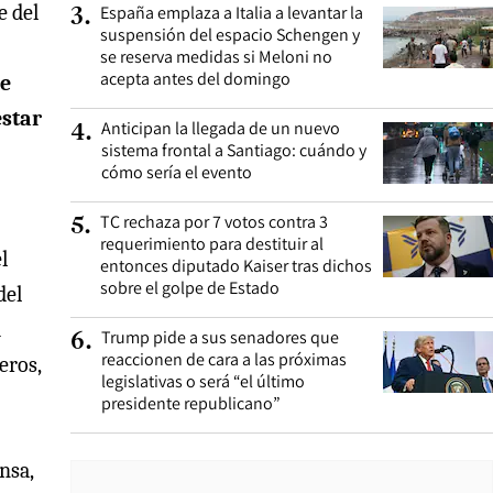
e del
España emplaza a Italia a levantar la
3
.
suspensión del espacio Schengen y
se reserva medidas si Meloni no
acepta antes del domingo
de
estar
Anticipan la llegada de un nuevo
4
.
sistema frontal a Santiago: cuándo y
cómo sería el evento
TC rechaza por 7 votos contra 3
5
.
requerimiento para destituir al
l
entonces diputado Kaiser tras dichos
sobre el golpe de Estado
del
l
Trump pide a sus senadores que
6
.
reaccionen de cara a las próximas
eros,
legislativas o será “el último
presidente republicano”
nsa,