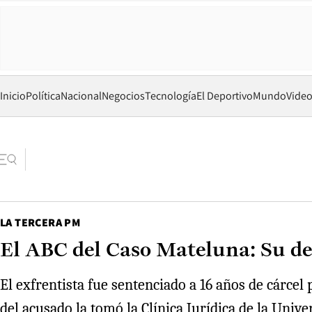
Inicio
Política
Nacional
Negocios
Tecnología
El Deportivo
Mundo
Vide
LA TERCERA PM
El ABC del Caso Mateluna: Su de
El exfrentista fue sentenciado a 16 años de cárcel 
del acusado la tomó la Clínica Jurídica de la Univ