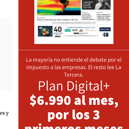
La mayoría no entiende el debate por el
impuesto a las empresas. El resto lee La
Tercera.
Plan Digital+
$6.990 al mes,
por los 3
es y
primeros meses