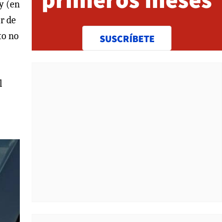
ey (en
r de
to no
SUSCRÍBETE
l