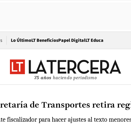
Opens in new window
os
Lo Último
LT Beneficios
Papel Digital
LT Educa
75 años
haciendo periodismo
retaría de Transportes retira re
nte fiscalizador para hacer ajustes al texto menore