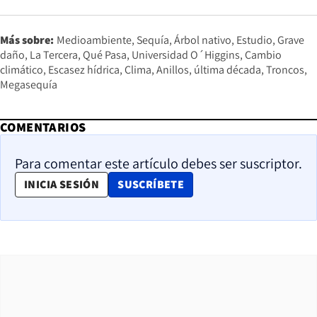
Más sobre:
Medioambiente
Sequía
Árbol nativo
Estudio
Grave
daño
La Tercera
Qué Pasa
Universidad O´Higgins
Cambio
climático
Escasez hídrica
Clima
Anillos
última década
Troncos
Megasequía
COMENTARIOS
Para comentar este artículo debes ser suscriptor.
OPENS IN NEW WINDOW
INICIA SESIÓN
SUSCRÍBETE