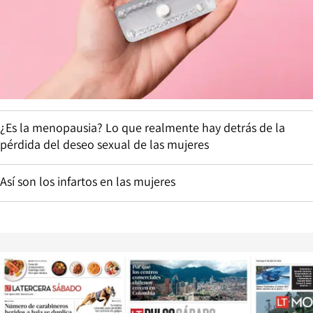
¿Es la menopausia? Lo que realmente hay detrás de la
pérdida del deseo sexual de las mujeres
Así son los infartos en las mujeres
Opens in new window
Opens in ne