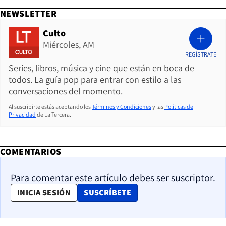
NEWSLETTER
Culto
Miércoles, AM
REGÍSTRATE
Series, libros, música y cine que están en boca de
todos. La guía pop para entrar con estilo a las
conversaciones del momento.
Al suscribirte estás aceptando los
Términos y Condiciones
y las
Políticas de
Privacidad
de La Tercera.
COMENTARIOS
Para comentar este artículo debes ser suscriptor.
OPENS IN NEW WINDOW
INICIA SESIÓN
SUSCRÍBETE