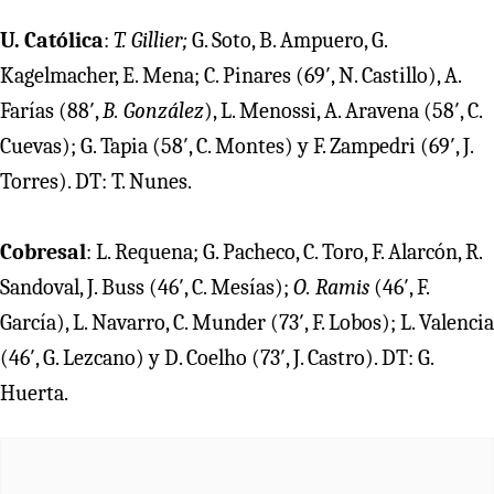
U. Católica
:
T. Gillier;
G. Soto, B. Ampuero, G.
Kagelmacher, E. Mena; C. Pinares (69′, N. Castillo), A.
Farías (88′,
B. González
), L. Menossi, A. Aravena (58′, C.
Cuevas); G. Tapia (58′, C. Montes) y F. Zampedri (69′, J.
Torres). DT: T. Nunes.
Cobresal
: L. Requena; G. Pacheco, C. Toro, F. Alarcón, R.
Sandoval, J. Buss (46′, C. Mesías);
O. Ramis
(46′, F.
García), L. Navarro, C. Munder (73′, F. Lobos); L. Valencia
(46′, G. Lezcano) y D. Coelho (73′, J. Castro). DT: G.
Huerta.