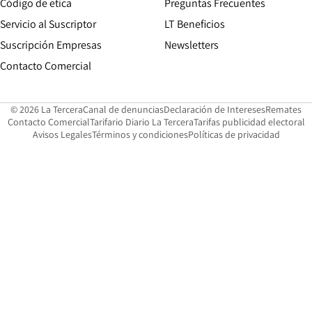
Opens in new window
Código de etica
Preguntas Frecuentes
Servicio al Suscriptor
LT Beneficios
Suscripción Empresas
Newsletters
Opens in new window
Contacto Comercial
Opens in new window
Opens in 
Op
© 2026 La Tercera
Canal de denuncias
Declaración de Intereses
Remates
Opens in new window
Opens in new window
O
Contacto Comercial
Tarifario Diario La Tercera
Tarifas publicidad electoral
Opens in new window
Avisos Legales
Términos y condiciones
Políticas de privacidad