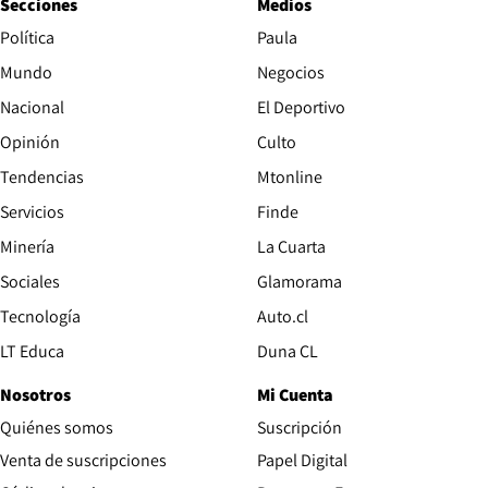
Secciones
Medios
Política
Paula
Mundo
Negocios
Nacional
El Deportivo
Opinión
Culto
Tendencias
Mtonline
Servicios
Finde
Opens in new window
Minería
La Cuarta
Opens in new wind
Sociales
Glamorama
Opens in new window
Tecnología
Auto.cl
Opens in new window
LT Educa
Duna CL
Nosotros
Mi Cuenta
Quiénes somos
Suscripción
Opens in new win
Venta de suscripciones
Papel Digital