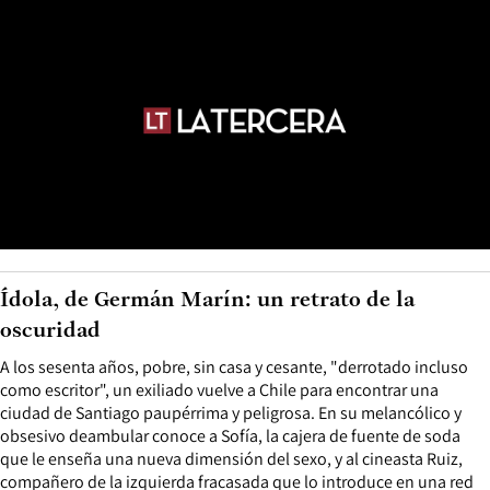
Ídola, de Germán Marín: un retrato de la
oscuridad
A los sesenta años, pobre, sin casa y cesante, "derrotado incluso
como escritor", un exiliado vuelve a Chile para encontrar una
ciudad de Santiago paupérrima y peligrosa. En su melancólico y
obsesivo deambular conoce a Sofía, la cajera de fuente de soda
que le enseña una nueva dimensión del sexo, y al cineasta Ruiz,
compañero de la izquierda fracasada que lo introduce en una red