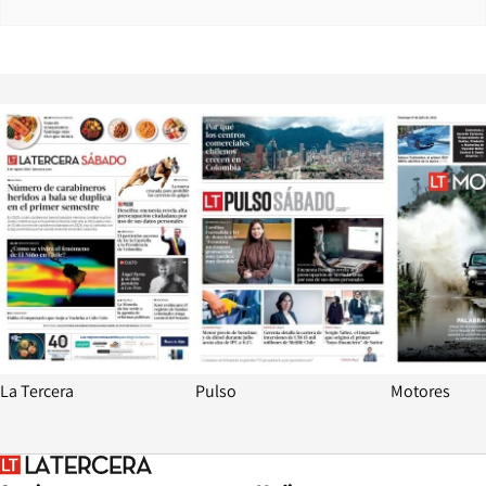
Opens in new window
Opens in ne
La Tercera
Pulso
Motores