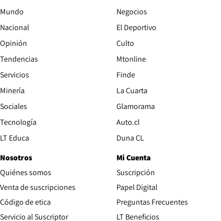
Mundo
Negocios
Nacional
El Deportivo
Opinión
Culto
Tendencias
Mtonline
Servicios
Finde
Opens in new window
Minería
La Cuarta
Opens in new wind
Sociales
Glamorama
Opens in new window
Tecnología
Auto.cl
Opens in new window
LT Educa
Duna CL
Nosotros
Mi Cuenta
Quiénes somos
Suscripción
Opens in new win
Venta de suscripciones
Papel Digital
Opens in new window
Código de etica
Preguntas Frecuentes
Servicio al Suscriptor
LT Beneficios