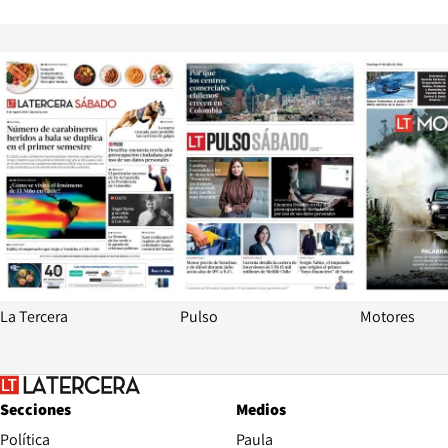
Opens in new window
Opens in ne
La Tercera
Pulso
Motores
Secciones
Medios
Política
Paula