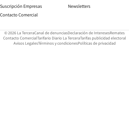
Suscripción Empresas
Newsletters
Opens in new window
Contacto Comercial
Opens in new window
Opens in 
Op
© 2026 La Tercera
Canal de denuncias
Declaración de Intereses
Remates
Opens in new window
Opens in new window
O
Contacto Comercial
Tarifario Diario La Tercera
Tarifas publicidad electoral
Opens in new window
Avisos Legales
Términos y condiciones
Políticas de privacidad