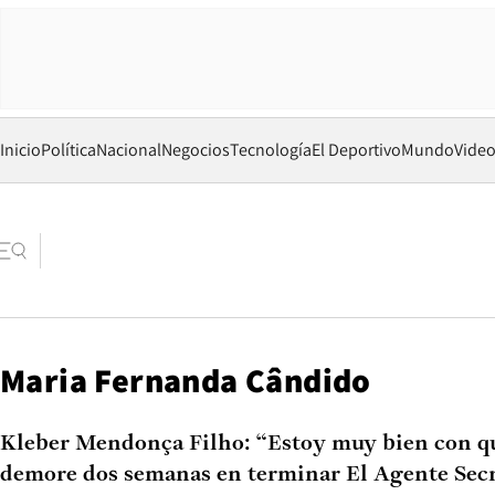
Inicio
Política
Nacional
Negocios
Tecnología
El Deportivo
Mundo
Vide
Maria Fernanda Cândido
Kleber Mendonça Filho: “Estoy muy bien con q
demore dos semanas en terminar El Agente Sec