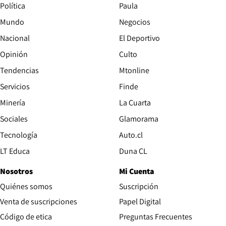
Política
Paula
Mundo
Negocios
Nacional
El Deportivo
Opinión
Culto
Tendencias
Mtonline
Servicios
Finde
Opens in new window
Minería
La Cuarta
Opens in new wind
Sociales
Glamorama
Opens in new window
Tecnología
Auto.cl
Opens in new window
LT Educa
Duna CL
Nosotros
Mi Cuenta
Quiénes somos
Suscripción
Opens in new win
Venta de suscripciones
Papel Digital
Opens in new window
Código de etica
Preguntas Frecuentes