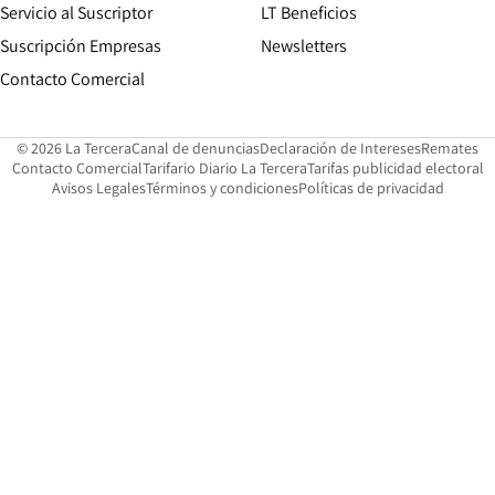
Servicio al Suscriptor
LT Beneficios
Suscripción Empresas
Newsletters
Opens in new window
Contacto Comercial
Opens in new window
Opens in 
Op
© 2026 La Tercera
Canal de denuncias
Declaración de Intereses
Remates
Opens in new window
Opens in new window
O
Contacto Comercial
Tarifario Diario La Tercera
Tarifas publicidad electoral
Opens in new window
Avisos Legales
Términos y condiciones
Políticas de privacidad