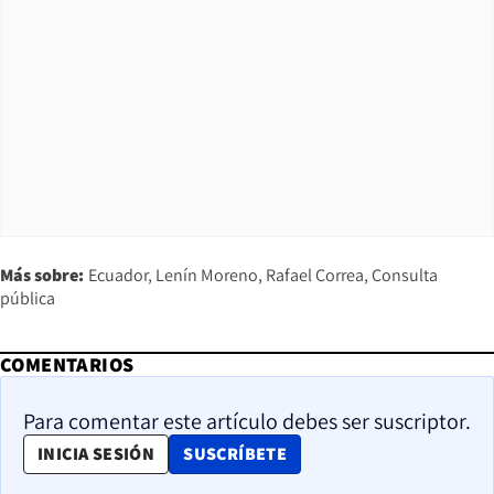
Más sobre:
Ecuador
Lenín Moreno
Rafael Correa
Consulta
pública
COMENTARIOS
Para comentar este artículo debes ser suscriptor.
OPENS IN NEW WINDOW
INICIA SESIÓN
SUSCRÍBETE