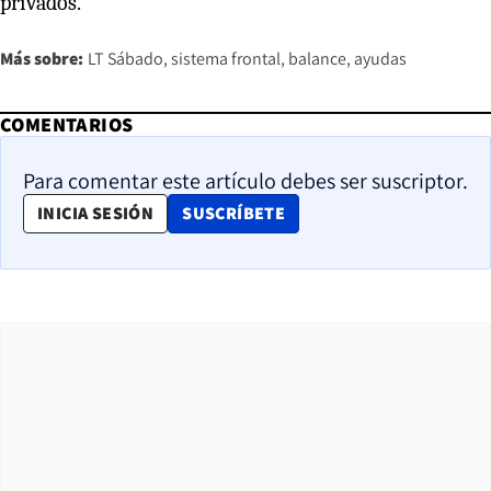
privados.
Más sobre:
LT Sábado
sistema frontal
balance
ayudas
COMENTARIOS
Para comentar este artículo debes ser suscriptor.
OPENS IN NEW WINDOW
INICIA SESIÓN
SUSCRÍBETE