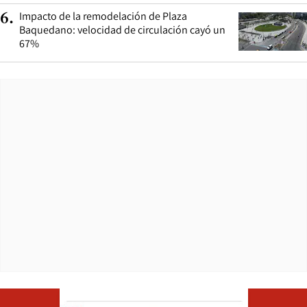
Impacto de la remodelación de Plaza
6
.
Baquedano: velocidad de circulación cayó un
67%
Opens in ne