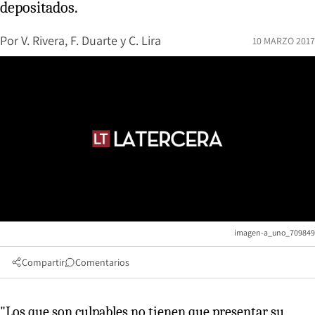
depositados.
Por
V. Rivera, F. Duarte y C. Lira
10 MARZO 2017
imagen-a_uno_709849
Compartir
Comentarios
"Los que son culpables no tienen que presentar su