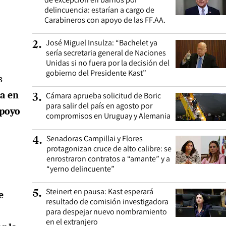
delincuencia: estarían a cargo de
Carabineros con apoyo de las FF.AA.
José Miguel Insulza: “Bachelet ya
2
.
sería secretaria general de Naciones
Unidas si no fuera por la decisión del
gobierno del Presidente Kast”
s
ja en
Cámara aprueba solicitud de Boric
3
.
para salir del país en agosto por
apoyo
compromisos en Uruguay y Alemania
Senadoras Campillai y Flores
4
.
protagonizan cruce de alto calibre: se
enrostraron contratos a “amante” y a
“yerno delincuente”
Steinert en pausa: Kast esperará
5
.
e
resultado de comisión investigadora
para despejar nuevo nombramiento
en el extranjero