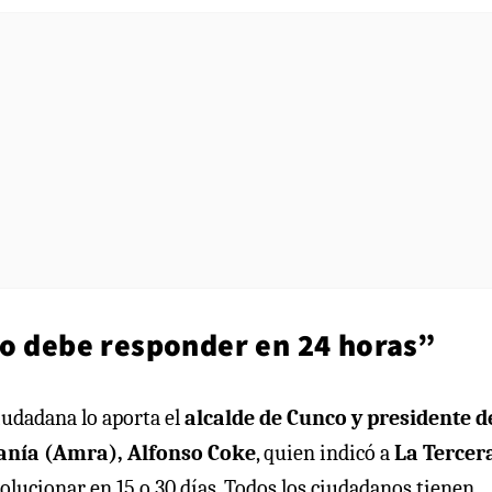
no debe responder en 24 horas”
ciudadana lo aporta el
alcalde de Cunco y presidente d
anía (Amra), Alfonso Coke
, quien indicó a
La Tercer
solucionar en 15 o 30 días. Todos los ciudadanos tienen