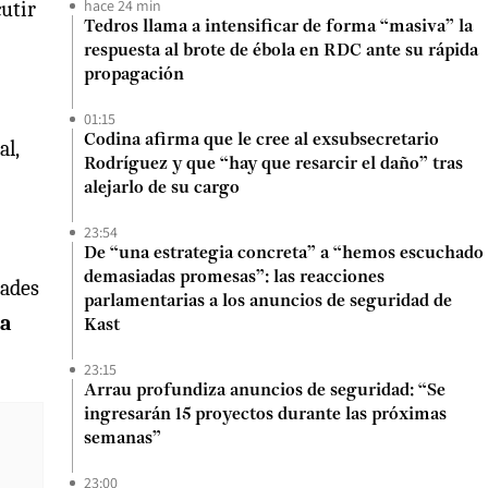
hace 24 min
cutir
Tedros llama a intensificar de forma “masiva” la
respuesta al brote de ébola en RDC ante su rápida
propagación
01:15
Codina afirma que le cree al exsubsecretario
al,
Rodríguez y que “hay que resarcir el daño” tras
alejarlo de su cargo
23:54
De “una estrategia concreta” a “hemos escuchado
demasiadas promesas”: las reacciones
dades
parlamentarias a los anuncios de seguridad de
la
Kast
23:15
Arrau profundiza anuncios de seguridad: “Se
ingresarán 15 proyectos durante las próximas
semanas”
23:00