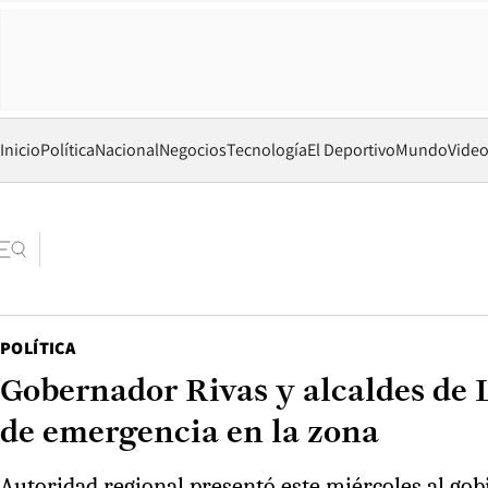
Inicio
Política
Nacional
Negocios
Tecnología
El Deportivo
Mundo
Vide
POLÍTICA
Gobernador Rivas y alcaldes de 
de emergencia en la zona
Autoridad regional presentó este miércoles al gob