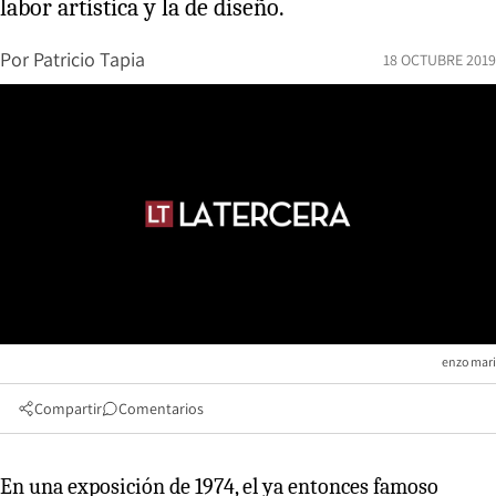
labor artística y la de diseño.
Por
Patricio Tapia
18 OCTUBRE 2019
enzo mari
Compartir
Comentarios
En una exposición de 1974, el ya entonces famoso