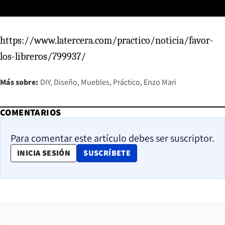
https://www.latercera.com/practico/noticia/favor-
los-libreros/799937/
Más sobre:
DIY
Diseño
Muebles
Práctico
Enzo Mari
COMENTARIOS
Para comentar este artículo debes ser suscriptor.
OPENS IN NEW WINDOW
INICIA SESIÓN
SUSCRÍBETE