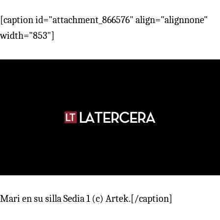
[caption id="attachment_866576" align="alignnone"
width="853"]
Mari en su silla Sedia 1 (c) Artek.[/caption]