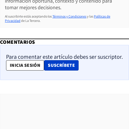
información oportuna, contexto y contenido para
tomar mejores decisiones.
Al suscribirte estás aceptando los
Términos y Condiciones
y las
Políticas de
Privacidad
de La Tercera.
COMENTARIOS
Para comentar este artículo debes ser suscriptor.
OPENS IN NEW WINDOW
INICIA SESIÓN
SUSCRÍBETE