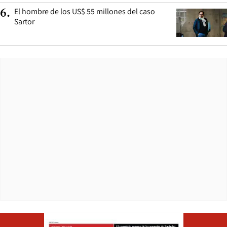
El hombre de los US$ 55 millones del caso
6
.
Sartor
Opens in ne