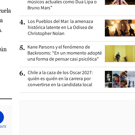
músicos actuales como Dua Lipa o
Bruno Mars”
cuela
na
Los Pueblos del Mar: la amenaza
4
.
histórica latente en La Odisea de
.
Christopher Nolan
Kane Parsons y el fenómeno de
5
.
gún
Backrooms: “En un momento adopté
una forma de pensar casi psicótica”
Chile a la caza de los Oscar 2027:
6
.
quién es quién en la carrera por
convertirse en la candidata local
RATE