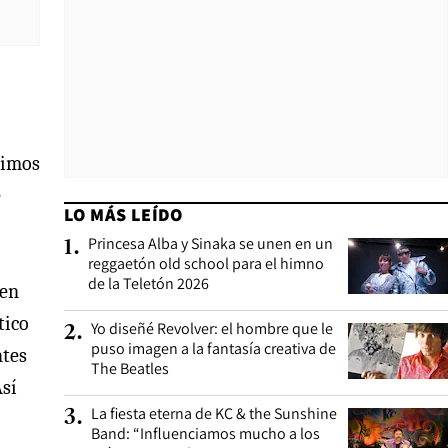
ltimos
e
LO MÁS LEÍDO
Princesa Alba y Sinaka se unen en un
1
.
reggaetón old school para el himno
de la Teletón 2026
 en
tico
Yo diseñé Revolver: el hombre que le
2
.
puso imagen a la fantasía creativa de
ntes
The Beatles
Así
La fiesta eterna de KC & the Sunshine
3
.
Band: “Influenciamos mucho a los