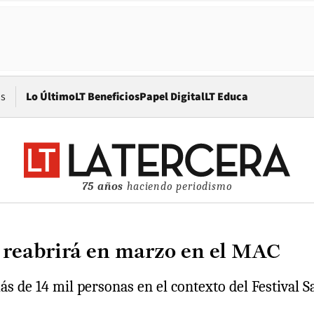
Opens in new window
os
Lo Último
LT Beneficios
Papel Digital
LT Educa
75 años
haciendo periodismo
 reabrirá en marzo en el MAC
ás de 14 mil personas en el contexto del Festival S