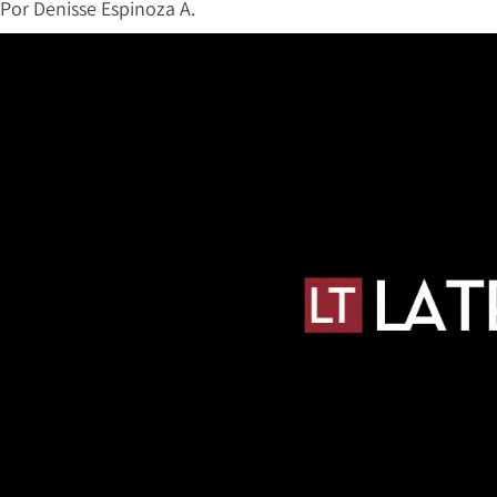
Por
Denisse Espinoza A.