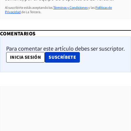
Al suscribirte estás aceptando los
Términos y Condiciones
y las
Políticas de
Privacidad
de La Tercera.
COMENTARIOS
Para comentar este artículo debes ser suscriptor.
OPENS IN NEW WINDOW
INICIA SESIÓN
SUSCRÍBETE