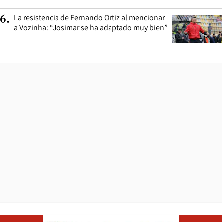
La resistencia de Fernando Ortiz al mencionar
6
.
a Vozinha: “Josimar se ha adaptado muy bien”
Opens in ne