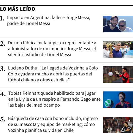
LO MÁS LEÍDO
Impacto en Argentina: fallece Jorge Messi,
1
.
padre de Lionel Messi
De una fábrica metalúrgica a representante y
2
.
administrador de un imperio: Jorge Messi, el
silente custodio de Lionel Messi
Luciano Duthu: “La llegada de Vozinha a Colo
3
.
Colo ayudará mucho a abrir las puertas del
fútbol chileno a otras estrellas”
Tobías Reinhart queda habilitado para jugar
4
.
en la U y le da un respiro a Fernando Gago ante
las bajas del mediocampo
Búsqueda de casa con bono incluido, ingreso
5
.
de su mascota y equipo de marketing: cómo
Vozinha planifica su vida en Chile