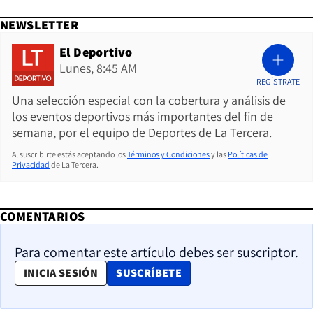
NEWSLETTER
El Deportivo
Lunes, 8:45 AM
REGÍSTRATE
Una selección especial con la cobertura y análisis de
los eventos deportivos más importantes del fin de
semana, por el equipo de Deportes de La Tercera.
Al suscribirte estás aceptando los
Términos y Condiciones
y las
Políticas de
Privacidad
de La Tercera.
COMENTARIOS
Para comentar este artículo debes ser suscriptor.
OPENS IN NEW WINDOW
INICIA SESIÓN
SUSCRÍBETE