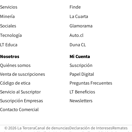
Servicios
Finde
Opens in new window
Minería
La Cuarta
Opens in new wind
Sociales
Glamorama
Opens in new window
Tecnología
Auto.cl
Opens in new window
LT Educa
Duna CL
Nosotros
Mi Cuenta
Quiénes somos
Suscripción
Opens in new win
Venta de suscripciones
Papel Digital
Opens in new window
Código de etica
Preguntas Frecuentes
Servicio al Suscriptor
LT Beneficios
Suscripción Empresas
Newsletters
Opens in new window
Contacto Comercial
Opens in new window
Opens in 
Op
© 2026 La Tercera
Canal de denuncias
Declaración de Intereses
Remates