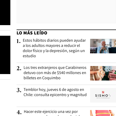
LO MÁS LEÍDO
Estos hábitos diarios pueden ayudar
1
.
a los adultos mayores a reducir el
dolor físico y la depresión, según un
estudio
Los tres extranjeros que Carabineros
2
.
detuvo con más de $540 millones en
billetes en Coquimbo
Temblor hoy, jueves 6 de agosto en
3
.
Chile: consulta epicentro y magnitud
Hacer este ejercicio una vez por
4
.