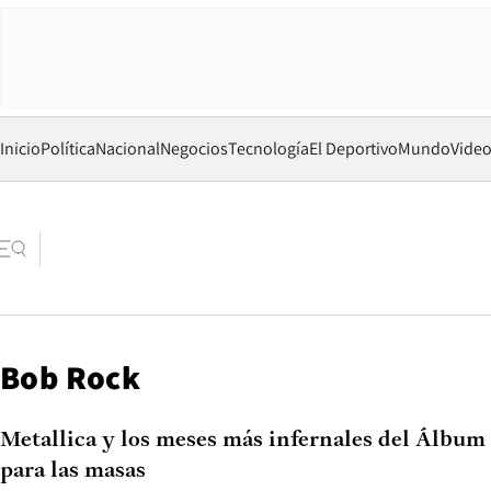
Inicio
Política
Nacional
Negocios
Tecnología
El Deportivo
Mundo
Vide
Bob Rock
Metallica y los meses más infernales del Álbum
para las masas