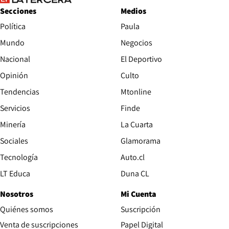
Secciones
Medios
Política
Paula
Mundo
Negocios
Nacional
El Deportivo
Opinión
Culto
Tendencias
Mtonline
Servicios
Finde
Opens in new window
Minería
La Cuarta
Opens in new wind
Sociales
Glamorama
Opens in new window
Tecnología
Auto.cl
Opens in new window
LT Educa
Duna CL
Nosotros
Mi Cuenta
Quiénes somos
Suscripción
Opens in new win
Venta de suscripciones
Papel Digital