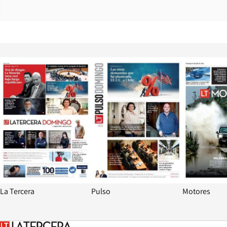
Opens in new window
Opens in ne
La Tercera
Pulso
Motores