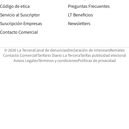
Opens in new window
Código de etica
Preguntas Frecuentes
Servicio al Suscriptor
LT Beneficios
Suscripción Empresas
Newsletters
Opens in new window
Contacto Comercial
Opens in new window
Opens in 
Op
© 2026 La Tercera
Canal de denuncias
Declaración de Intereses
Remates
Opens in new window
Opens in new window
O
Contacto Comercial
Tarifario Diario La Tercera
Tarifas publicidad electoral
Opens in new window
Avisos Legales
Términos y condiciones
Políticas de privacidad