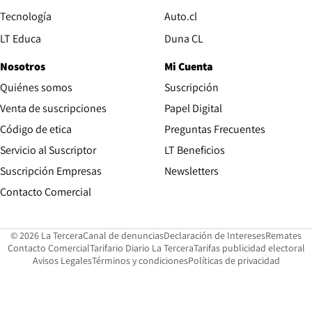
Opens in new window
Tecnología
Auto.cl
Opens in new window
LT Educa
Duna CL
Nosotros
Mi Cuenta
Quiénes somos
Suscripción
Opens in new win
Venta de suscripciones
Papel Digital
Opens in new window
Código de etica
Preguntas Frecuentes
Servicio al Suscriptor
LT Beneficios
Suscripción Empresas
Newsletters
Opens in new window
Contacto Comercial
Opens in new window
Opens in 
Op
© 2026 La Tercera
Canal de denuncias
Declaración de Intereses
Remates
Opens in new window
Opens in new window
O
Contacto Comercial
Tarifario Diario La Tercera
Tarifas publicidad electoral
Opens in new window
Avisos Legales
Términos y condiciones
Políticas de privacidad