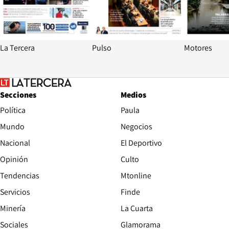
La Tercera
Pulso
Motores
Secciones
Medios
Política
Paula
Mundo
Negocios
Nacional
El Deportivo
Opinión
Culto
Tendencias
Mtonline
Servicios
Finde
Opens in new window
Minería
La Cuarta
Opens in new wind
Sociales
Glamorama