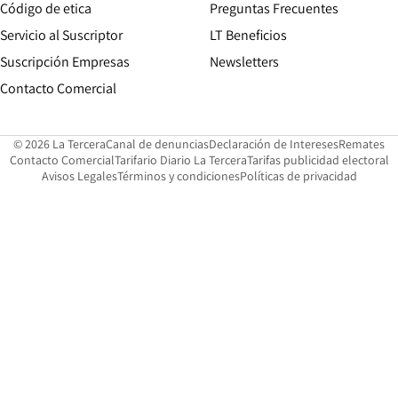
Opens in new window
Código de etica
Preguntas Frecuentes
Servicio al Suscriptor
LT Beneficios
Suscripción Empresas
Newsletters
Opens in new window
Contacto Comercial
Opens in new window
Opens in 
Op
© 2026 La Tercera
Canal de denuncias
Declaración de Intereses
Remates
Opens in new window
Opens in new window
O
Contacto Comercial
Tarifario Diario La Tercera
Tarifas publicidad electoral
Opens in new window
Avisos Legales
Términos y condiciones
Políticas de privacidad