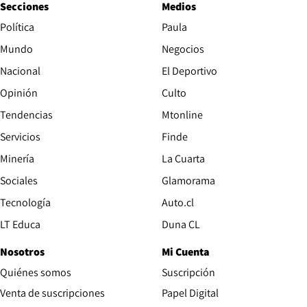
Secciones
Medios
Política
Paula
Mundo
Negocios
Nacional
El Deportivo
Opinión
Culto
Tendencias
Mtonline
Servicios
Finde
Opens in new window
Minería
La Cuarta
Opens in new wind
Sociales
Glamorama
Opens in new window
Tecnología
Auto.cl
Opens in new window
LT Educa
Duna CL
Nosotros
Mi Cuenta
Quiénes somos
Suscripción
Opens in new win
Venta de suscripciones
Papel Digital