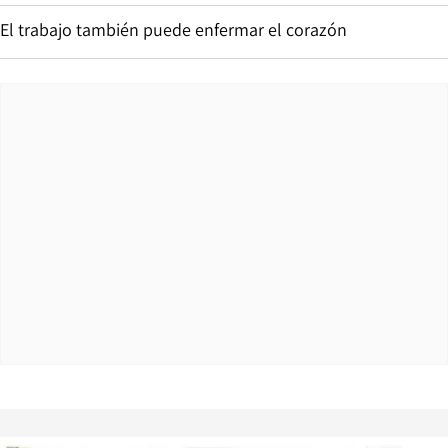
El trabajo también puede enfermar el corazón
Opens in new window
Opens in ne