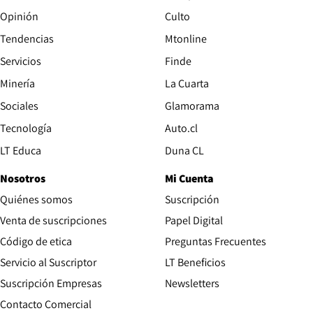
Opinión
Culto
Tendencias
Mtonline
Servicios
Finde
Opens in new window
Minería
La Cuarta
Opens in new wind
Sociales
Glamorama
Opens in new window
Tecnología
Auto.cl
Opens in new window
LT Educa
Duna CL
Nosotros
Mi Cuenta
Quiénes somos
Suscripción
Opens in new win
Venta de suscripciones
Papel Digital
Opens in new window
Código de etica
Preguntas Frecuentes
Servicio al Suscriptor
LT Beneficios
Suscripción Empresas
Newsletters
Opens in new window
Contacto Comercial