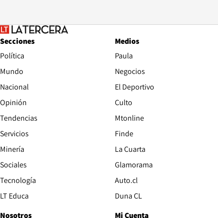
Secciones
Medios
Política
Paula
Mundo
Negocios
Nacional
El Deportivo
Opinión
Culto
Tendencias
Mtonline
Servicios
Finde
Opens in new window
Minería
La Cuarta
Opens in new wind
Sociales
Glamorama
Opens in new window
Tecnología
Auto.cl
Opens in new window
LT Educa
Duna CL
Nosotros
Mi Cuenta