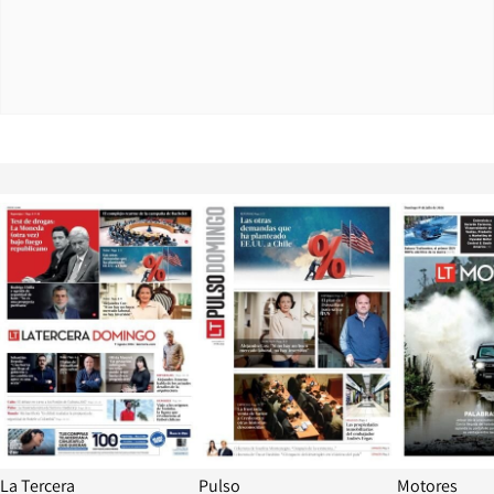
Opens in new window
Opens in ne
La Tercera
Pulso
Motores