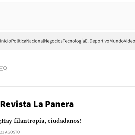
Inicio
Política
Nacional
Negocios
Tecnología
El Deportivo
Mundo
Vide
Revista La Panera
¡Hay filantropía, ciudadanos!
23 AGOSTO