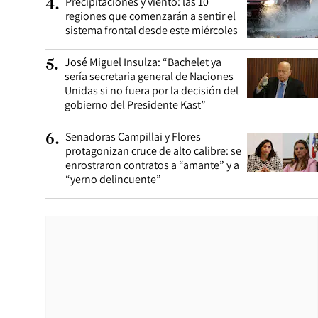
Precipitaciones y viento: las 10
4
.
regiones que comenzarán a sentir el
sistema frontal desde este miércoles
José Miguel Insulza: “Bachelet ya
5
.
sería secretaria general de Naciones
Unidas si no fuera por la decisión del
gobierno del Presidente Kast”
Senadoras Campillai y Flores
6
.
protagonizan cruce de alto calibre: se
enrostraron contratos a “amante” y a
“yerno delincuente”