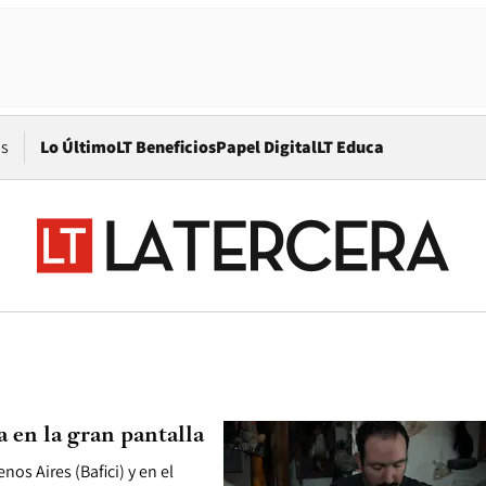
Opens in new window
os
Lo Último
LT Beneficios
Papel Digital
LT Educa
a en la gran pantalla
os Aires (Bafici) y en el