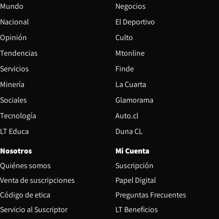
Mundo
Negocios
Nacional
El Deportivo
Opinión
Culto
Tendencias
Mtonline
Servicios
Finde
Opens in new window
Minería
La Cuarta
Opens in new wind
Sociales
Glamorama
Opens in new window
Tecnología
Auto.cl
Opens in new window
LT Educa
Duna CL
Nosotros
Mi Cuenta
Quiénes somos
Suscripción
Opens in new win
Venta de suscripciones
Papel Digital
Opens in new window
Código de etica
Preguntas Frecuentes
Servicio al Suscriptor
LT Beneficios