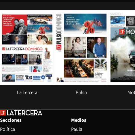
Opens in new window
Opens in ne
La Tercera
Pulso
Mot
Secciones
Medios
Política
Paula