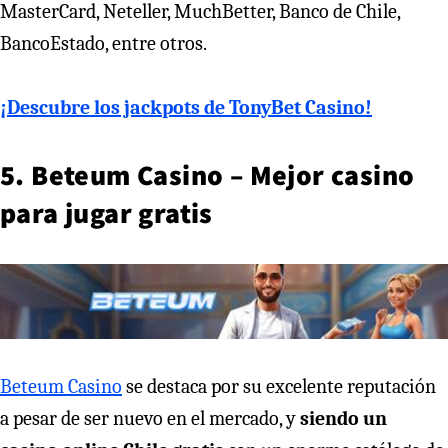
MasterCard, Neteller, MuchBetter, Banco de Chile,
BancoEstado, entre otros.
¡Descubre los jackpots de TonyBet Casino!
5.
Beteum Casino
– Mejor casino
para jugar gratis
Beteum Casino
se destaca por su excelente reputación
a pesar de ser nuevo en el mercado, y
siendo un