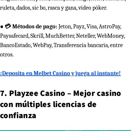
ruleta, dados, sic bo, rasca y gana, video póker.
●
💳 Métodos de pago:
Jeton, Payz, Visa, AstroPay,
Paysafecard, Skrill, MuchBetter, Neteller, WebMoney,
BancoEstado, WebPay, Transferencia bancaria, entre
otros.
¡Deposita en Melbet Casino y juega al instante!
7.
Playzee Casino
– Mejor casino
con múltiples licencias de
confianza