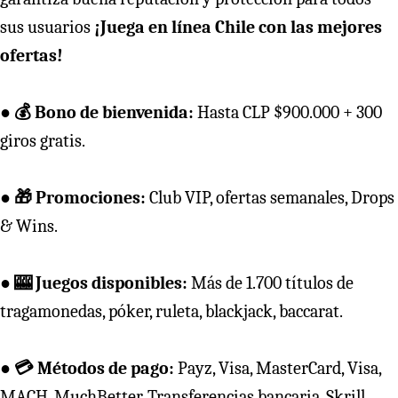
sus usuarios
¡Juega en línea Chile con las mejores
ofertas!
●
💰 Bono de bienvenida:
Hasta CLP $900.000 + 300
giros gratis.
●
🎁 Promociones:
Club VIP, ofertas semanales, Drops
& Wins.
●
🎰 Juegos disponibles:
Más de 1.700 títulos de
tragamonedas, póker, ruleta, blackjack, baccarat.
●
💳 Métodos de pago:
Payz, Visa, MasterCard, Visa,
MACH, MuchBetter, Transferencias bancaria, Skrill,