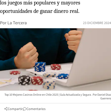
los juegos más populares y mayores
oportunidades de ganar dinero real.
Por
La Tercera
23 DICIEMBRE 2024
Top 10 Mejores Casinos Online en Chile 2025 | Guía Actualizada y Segura
Daniel Diaz
Guerrero
Compartir
Comentarios