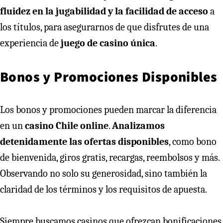
fluidez en la jugabilidad y la facilidad de acceso
a
los títulos, para asegurarnos de que disfrutes de una
experiencia de
juego de casino única
.
Bonos y Promociones Disponibles
Los bonos y promociones pueden marcar la diferencia
en un
casino Chile online
.
Analizamos
detenidamente las ofertas disponibles
, como bono
de bienvenida, giros gratis, recargas, reembolsos y más.
Observando no solo su generosidad, sino también la
claridad de los términos y los requisitos de apuesta.
Siempre buscamos casinos que ofrezcan bonificaciones