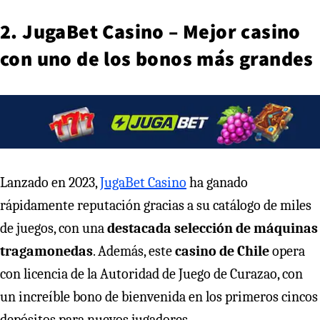
2.
JugaBet Casino
– Mejor casino
con uno de los bonos más grandes
Lanzado en 2023,
JugaBet Casino
ha ganado
rápidamente reputación gracias a su catálogo de miles
de juegos, con una
destacada selección de máquinas
tragamonedas
. Además, este
casino de Chile
opera
con licencia de la Autoridad de Juego de Curazao, con
un increíble bono de bienvenida en los primeros cincos
depósitos para nuevos jugadores.