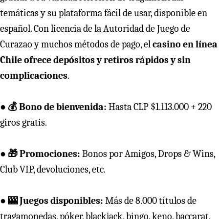
temáticas y su plataforma fácil de usar, disponible en
español. Con licencia de la Autoridad de Juego de
Curazao y muchos métodos de pago, el
casino en línea
Chile
ofrece depósitos y retiros rápidos y sin
complicaciones
.
●
💰 Bono de bienvenida:
Hasta CLP $1.113.000 + 220
giros gratis.
●
🎁 Promociones:
Bonos por Amigos, Drops & Wins,
Club VIP, devoluciones, etc.
●
🎰 Juegos disponibles:
Más de 8.000 títulos de
tragamonedas, póker, blackjack, bingo, keno, baccarat,