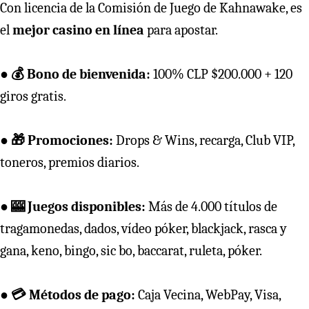
Con licencia de la Comisión de Juego de Kahnawake, es
el
mejor casino en línea
para apostar.
●
💰 Bono de bienvenida:
100% CLP $200.000 + 120
giros gratis.
●
🎁 Promociones:
Drops & Wins, recarga, Club VIP,
toneros, premios diarios.
●
🎰 Juegos disponibles:
Más de 4.000 títulos de
tragamonedas, dados, vídeo póker, blackjack, rasca y
gana, keno, bingo, sic bo, baccarat, ruleta, póker.
●
💳 Métodos de pago:
Caja Vecina, WebPay, Visa,