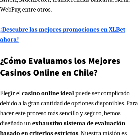
WebPay, entre otros.
¡Descubre las mejores promociones en XLBet
ahora!
¿Cómo Evaluamos los Mejores
Casinos Online en Chile?
Elegir el
casino online ideal
puede ser complicado
debido a la gran cantidad de opciones disponibles. Para
hacer este proceso más sencillo y seguro, hemos
diseñado un
exhaustivo sistema de evaluación
basado en criterios estrictos
. Nuestra misión es