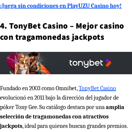
¡Juega sin condiciones en PlayUZU Casino hoy!
4.
TonyBet Casino
– Mejor casino
con tragamonedas jackpots
Fundado en 2003 como Omnibet,
TonyBet Casino
evolucionó en 2011 bajo la dirección del jugador de
póker Tony Gee. Su catálogo destaca por una
amplia
selección de tragamonedas con atractivos
jackpots
, ideal para quienes buscan grandes premios.