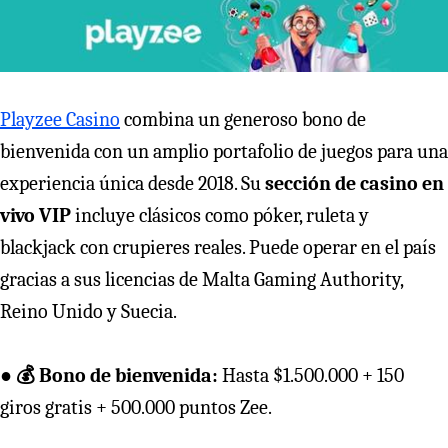
Playzee Casino
combina un generoso bono de
bienvenida con un amplio portafolio de juegos para una
experiencia única desde 2018. Su
sección de casino en
vivo VIP
incluye clásicos como póker, ruleta y
blackjack con crupieres reales. Puede operar en el país
gracias a sus licencias de Malta Gaming Authority,
Reino Unido y Suecia.
●
💰 Bono de bienvenida:
Hasta $1.500.000 + 150
giros gratis + 500.000 puntos Zee.