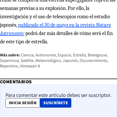
semanas previas a su explosión. Por ello, la
investigación y el uso de telescopios como el estudio
japonés,
publicado el 30 de mayo en la revista
Nature
Astronomy
,
podrá dar más detalles de cómo será el fin
de este tipo de estrella.
Más sobre:
Ciencia
Astronomía
Espacio
Estrella
Betelgeuse
Supernova
Satélite
Meteorológico
Japonés
Oscurecimiento
Repentino
Himawari-8
COMENTARIOS
Para comentar este artículo debes ser suscriptor.
OPENS IN NEW WINDOW
INICIA SESIÓN
SUSCRÍBETE