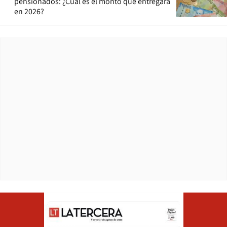
pensionados: ¿Cuál es el monto que entregará
en 2026?
Opens in ne