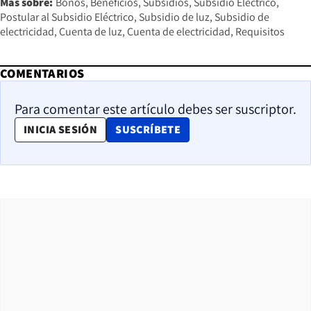
Más sobre:
Bonos
Beneficios
Subsidios
Subsidio Eléctrico
Postular al Subsidio Eléctrico
Subsidio de luz
Subsidio de
electricidad
Cuenta de luz
Cuenta de electricidad
Requisitos
COMENTARIOS
Para comentar este artículo debes ser suscriptor.
OPENS IN NEW WINDOW
INICIA SESIÓN
SUSCRÍBETE