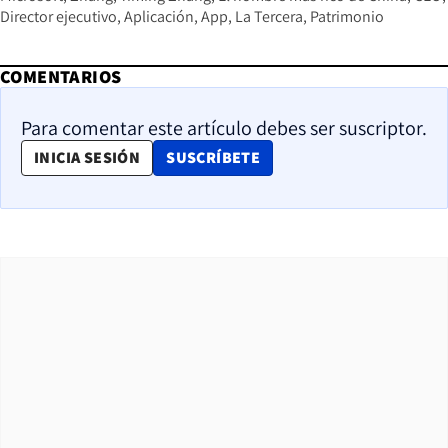
Director ejecutivo
Aplicación
App
La Tercera
Patrimonio
COMENTARIOS
Para comentar este artículo debes ser suscriptor.
OPENS IN NEW WINDOW
INICIA SESIÓN
SUSCRÍBETE