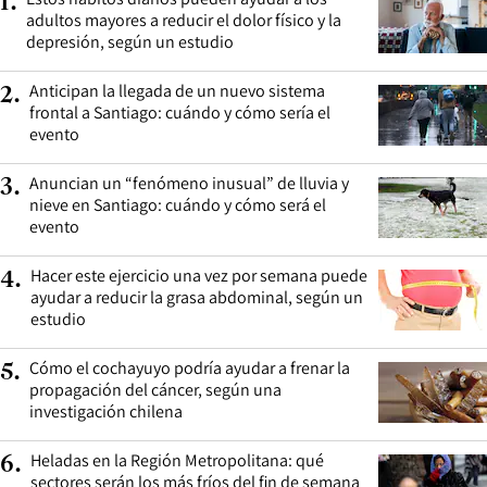
1
.
adultos mayores a reducir el dolor físico y la
depresión, según un estudio
Anticipan la llegada de un nuevo sistema
2
.
frontal a Santiago: cuándo y cómo sería el
evento
Anuncian un “fenómeno inusual” de lluvia y
3
.
nieve en Santiago: cuándo y cómo será el
evento
Hacer este ejercicio una vez por semana puede
4
.
ayudar a reducir la grasa abdominal, según un
estudio
Cómo el cochayuyo podría ayudar a frenar la
5
.
propagación del cáncer, según una
investigación chilena
Heladas en la Región Metropolitana: qué
6
.
sectores serán los más fríos del fin de semana