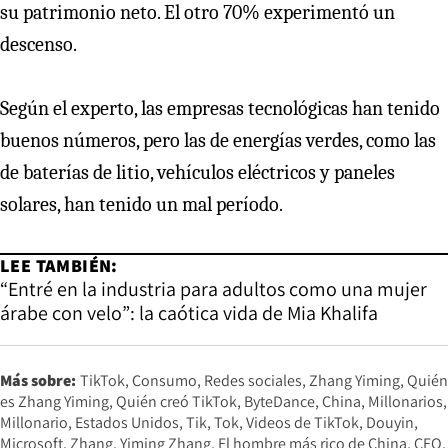
su patrimonio neto. El otro 70% experimentó un
descenso.
Según el experto, las empresas tecnológicas han tenido
buenos números, pero las de energías verdes, como las
de baterías de litio, vehículos eléctricos y paneles
solares, han tenido un mal período.
LEE TAMBIÉN:
“Entré en la industria para adultos como una mujer
árabe con velo”: la caótica vida de Mia Khalifa
Más sobre:
TikTok
Consumo
Redes sociales
Zhang Yiming
Quién
es Zhang Yiming
Quién creó TikTok
ByteDance
China
Millonarios
Millonario
Estados Unidos
Tik
Tok
Videos de TikTok
Douyin
Microsoft
Zhang
Yiming Zhang
El hombre más rico de China
CEO