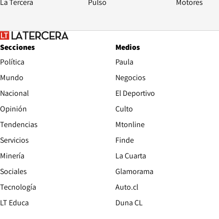
La Tercera
Pulso
Motores
Secciones
Medios
Política
Paula
Mundo
Negocios
Nacional
El Deportivo
Opinión
Culto
Tendencias
Mtonline
Servicios
Finde
Opens in new window
Minería
La Cuarta
Opens in new wind
Sociales
Glamorama
Opens in new window
Tecnología
Auto.cl
Opens in new window
LT Educa
Duna CL