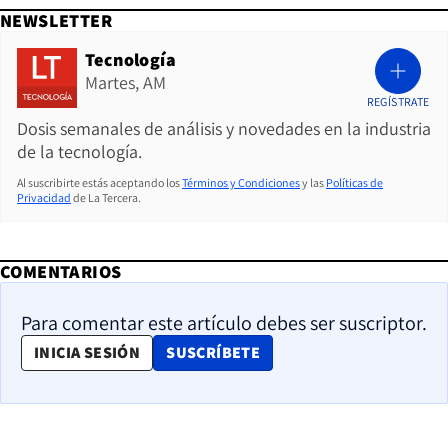
NEWSLETTER
Tecnología
Martes, AM
REGÍSTRATE
Dosis semanales de análisis y novedades en la industria
de la tecnología.
Al suscribirte estás aceptando los
Términos y Condiciones
y las
Políticas de
Privacidad
de La Tercera.
COMENTARIOS
Para comentar este artículo debes ser suscriptor.
OPENS IN NEW WINDOW
INICIA SESIÓN
SUSCRÍBETE