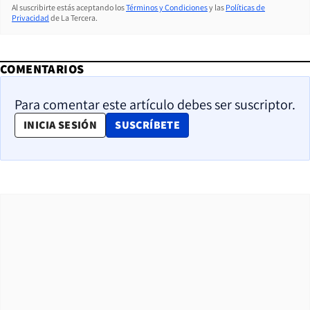
Al suscribirte estás aceptando los
Términos y Condiciones
y las
Políticas de
Privacidad
de La Tercera.
COMENTARIOS
Para comentar este artículo debes ser suscriptor.
OPENS IN NEW WINDOW
INICIA SESIÓN
SUSCRÍBETE