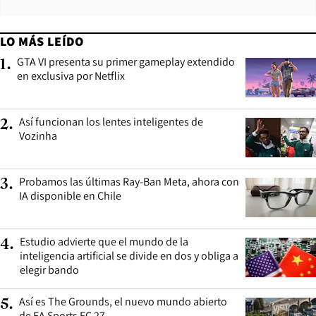
LO MÁS LEÍDO
GTA VI presenta su primer gameplay extendido
1
.
en exclusiva por Netflix
Así funcionan los lentes inteligentes de
2
.
Vozinha
Probamos las últimas Ray-Ban Meta, ahora con
3
.
IA disponible en Chile
Estudio advierte que el mundo de la
4
.
inteligencia artificial se divide en dos y obliga a
elegir bando
Así es The Grounds, el nuevo mundo abierto
5
.
de EA Sports FC 27