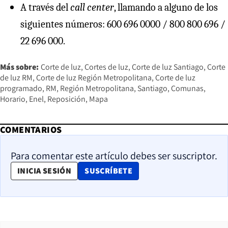
A través del
call center
, llamando a alguno de los
siguientes números: 600 696 0000 / 800 800 696 /
22 696 000.
Más sobre:
Corte de luz
Cortes de luz
Corte de luz Santiago
Corte
de luz RM
Corte de luz Región Metropolitana
Corte de luz
programado
RM
Región Metropolitana
Santiago
Comunas
Horario
Enel
Reposición
Mapa
COMENTARIOS
Para comentar este artículo debes ser suscriptor.
OPENS IN NEW WINDOW
INICIA SESIÓN
SUSCRÍBETE