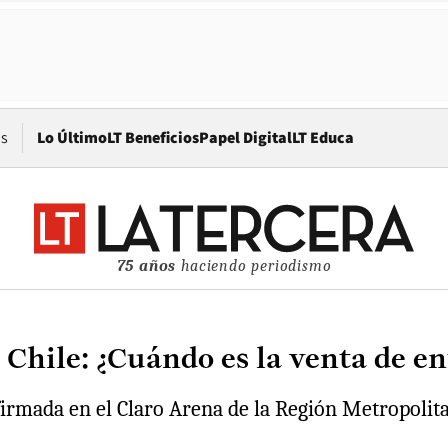
Opens in new window
os
Lo Último
LT Beneficios
Papel Digital
LT Educa
75 años
haciendo periodismo
Chile: ¿Cuándo es la venta de ent
firmada en el Claro Arena de la Región Metropolit