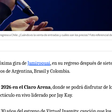
egreso a Chile: ¿Cuándo es la venta de entradas y cuáles son los precios? Foto referencial d
róxima gira de
Jamiroquai
, en su regreso después de siet
os de Argentina, Brasil y Colombia.
 2026 en el Claro Arena
, donde se podrá disfrutar de l
ctáculo en vivo liderado por Jay Kay.
 30 años del estreno de
Virtual Insanity
, canción que los