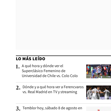
LO MÁS LEÍDO
A qué hora y dónde ver el
1
.
Superclásico Femenino de
Universidad de Chile vs. Colo Colo
Dónde y a qué hora ver a Ferencvaros
2
.
vs. Real Madrid en TV y streaming
Temblor hoy, sábado 8 de agosto en
3
.