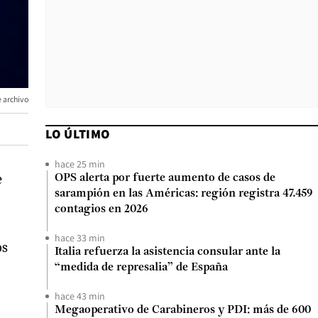
e archivo
LO ÚLTIMO
hace 25 min
e
OPS alerta por fuerte aumento de casos de
sarampión en las Américas: región registra 47.459
contagios en 2026
hace 33 min
os
Italia refuerza la asistencia consular ante la
“medida de represalia” de España
hace 43 min
Megaoperativo de Carabineros y PDI: más de 600