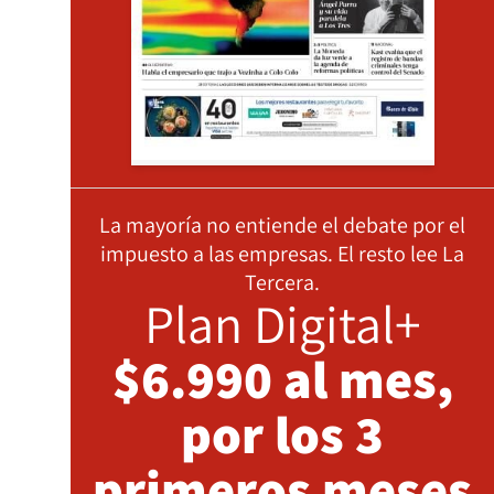
La mayoría no entiende el debate por el
impuesto a las empresas. El resto lee La
Tercera.
Plan Digital+
$6.990 al mes,
por los 3
primeros meses