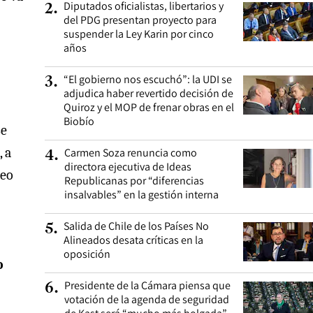
Diputados oficialistas, libertarios y
2
.
del PDG presentan proyecto para
suspender la Ley Karin por cinco
años
“El gobierno nos escuchó”: la UDI se
3
.
adjudica haber revertido decisión de
Quiroz y el MOP de frenar obras en el
Biobío
se
 a
Carmen Soza renuncia como
4
.
directora ejecutiva de Ideas
reo
Republicanas por “diferencias
insalvables” en la gestión interna
Salida de Chile de los Países No
5
.
Alineados desata críticas en la
oposición
o
Presidente de la Cámara piensa que
6
.
votación de la agenda de seguridad