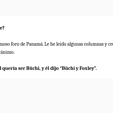
ce?
amoso foro de Panamá. Le he leído algunas columnas y cr
e ánimo.
l quería ser Büchi, y él dijo “Büchi y Foxley”.