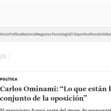
Inicio
Política
Nacional
Negocios
Tecnología
El Deportivo
Mundo
Vide
POLÍTICA
Carlos Ominami: “Lo que están h
conjunto de la oposición”
El exministro formó parte del grupo de economist