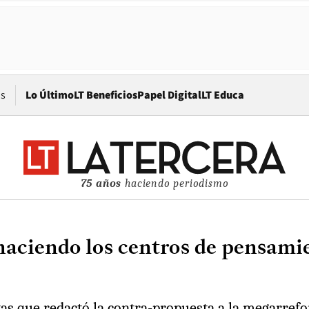
Opens in new window
os
Lo Último
LT Beneficios
Papel Digital
LT Educa
75 años
haciendo periodismo
aciendo los centros de pensamie
as que redactó la contra-propuesta a la megarref