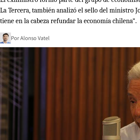
La Tercera, también analizó el sello del ministro 
tiene en la cabeza refundar la economía chilena".
Por
Alonso Vatel