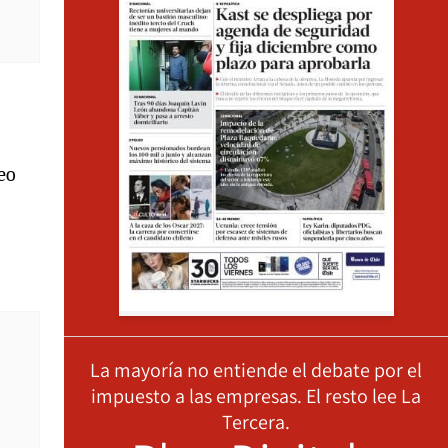
eo
La mayoría no entiende el debate por el
impuesto a las empresas. El resto lee La
Tercera.