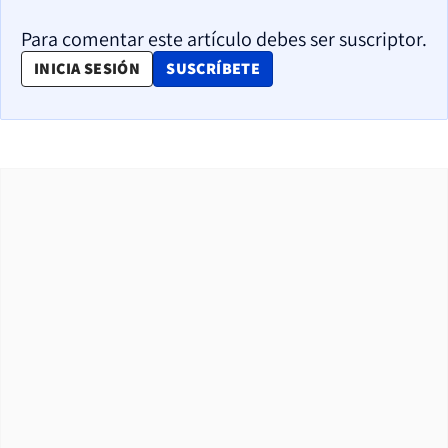
Para comentar este artículo debes ser suscriptor.
OPENS IN NEW WINDOW
INICIA SESIÓN
SUSCRÍBETE