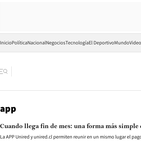
Inicio
Política
Nacional
Negocios
Tecnología
El Deportivo
Mundo
Vide
app
Cuando llega fin de mes: una forma más simple 
La APP Unired y unired.cl permiten reunir en un mismo lugar el pago