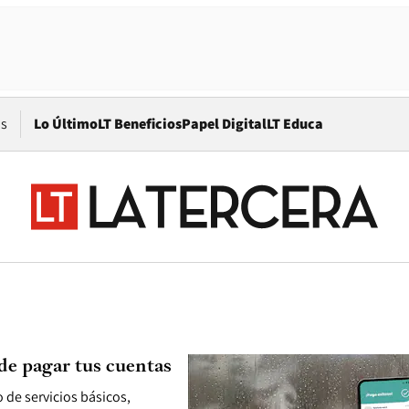
Opens in new window
os
Lo Último
LT Beneficios
Papel Digital
LT Educa
de pagar tus cuentas
 de servicios básicos,