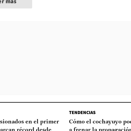
er más
TENDENCIAS
sionados en el primer
Cómo el cochayuyo po
arcan récord desde
a frenar la propagació