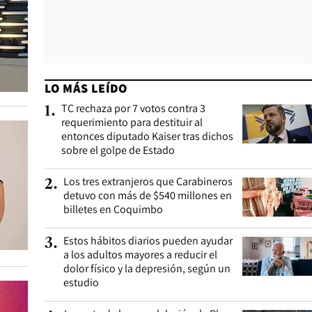
LO MÁS LEÍDO
TC rechaza por 7 votos contra 3
1
.
requerimiento para destituir al
entonces diputado Kaiser tras dichos
sobre el golpe de Estado
Los tres extranjeros que Carabineros
2
.
detuvo con más de $540 millones en
billetes en Coquimbo
Estos hábitos diarios pueden ayudar
3
.
a los adultos mayores a reducir el
dolor físico y la depresión, según un
estudio