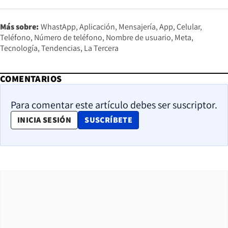
Más sobre:
WhastApp
Aplicación
Mensajería
App
Celular
Teléfono
Número de teléfono
Nombre de usuario
Meta
Tecnología
Tendencias
La Tercera
COMENTARIOS
Para comentar este artículo debes ser suscriptor.
OPENS IN NEW WINDOW
INICIA SESIÓN
SUSCRÍBETE