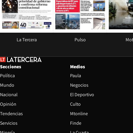
La Tercera
Pulso
Mot
Secciones
Medios
Política
Paula
Mundo
Negocios
Nacional
El Deportivo
Opinión
Culto
Tendencias
Mtonline
Servicios
Finde
Opens in new window
Minería
La Cuarta