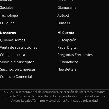
Opens in new wind
Sociales
Glamorama
Opens in new window
Tecnología
Auto.cl
Opens in new window
LT Educa
Duna CL
Nosotros
Mi Cuenta
Quiénes somos
Suscripción
Opens in new win
Venta de suscripciones
Papel Digital
Opens in new window
Código de etica
Preguntas Frecuentes
Servicio al Suscriptor
LT Beneficios
Suscripción Empresas
Newsletters
Opens in new window
Contacto Comercial
Opens in new window
Opens in 
Op
© 2026 La Tercera
Canal de denuncias
Declaración de Intereses
Remates
Opens in new window
Opens in new window
O
Contacto Comercial
Tarifario Diario La Tercera
Tarifas publicidad electoral
Opens in new window
Avisos Legales
Términos y condiciones
Políticas de privacidad