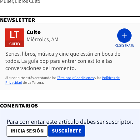
Muller
Libros Culto
NEWSLETTER
Culto
Miércoles, AM
REGÍSTRATE
Series, libros, música y cine que están en boca de
todos. La guía pop para entrar con estilo a las
conversaciones del momento.
Al suscribirte estás aceptando los
Términos y Condiciones
y las
Políticas de
Privacidad
de La Tercera.
COMENTARIOS
Para comentar este artículo debes ser suscriptor.
OPENS IN NEW WINDOW
INICIA SESIÓN
SUSCRÍBETE