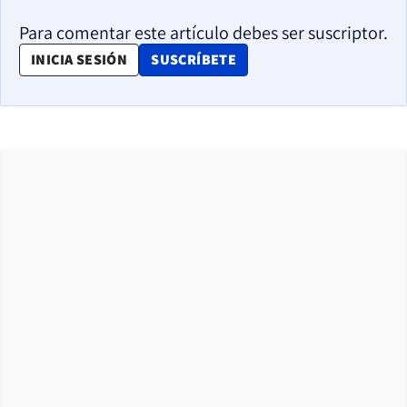
Para comentar este artículo debes ser suscriptor.
OPENS IN NEW WINDOW
INICIA SESIÓN
SUSCRÍBETE