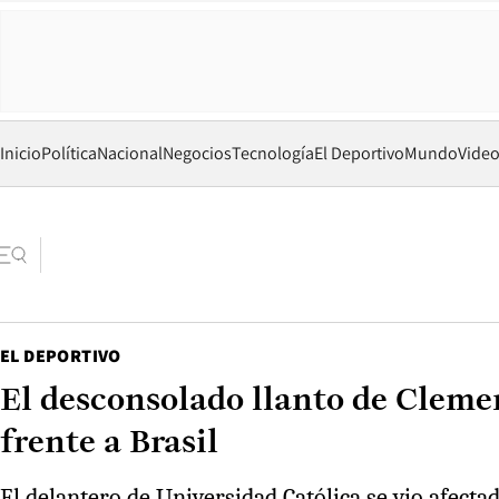
Inicio
Política
Nacional
Negocios
Tecnología
El Deportivo
Mundo
Vide
EL DEPORTIVO
El desconsolado llanto de Clement
frente a Brasil
El delantero de Universidad Católica se vio afectado