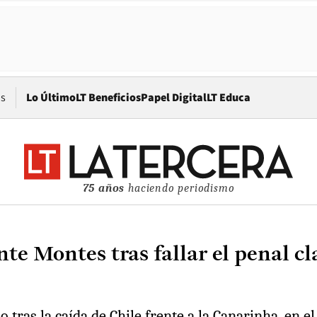
Opens in new window
os
Lo Último
LT Beneficios
Papel Digital
LT Educa
75 años
haciendo periodismo
e Montes tras fallar el penal cla
 tras la caída de Chile frente a la Canarinha, en el