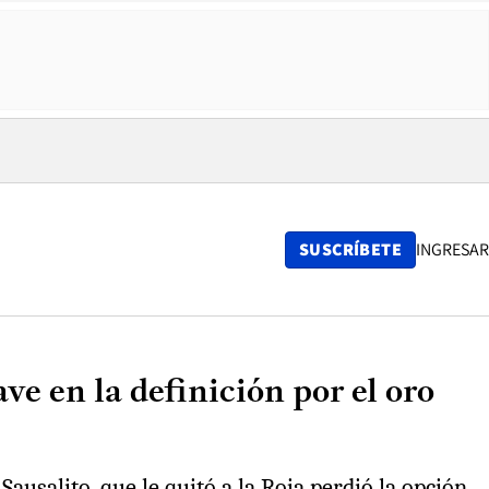
SUSCRÍBETE
INGRESAR
ve en la definición por el oro
 Sausalito, que le quitó a la Roja perdió la opción