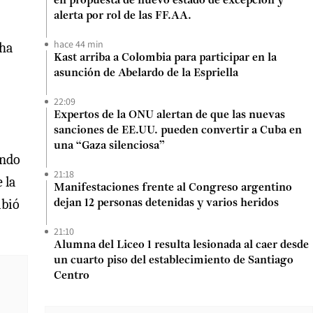
en propuesta de nuevo estado de excepción y
alerta por rol de las FF.AA.
hace 44 min
nha
Kast arriba a Colombia para participar en la
asunción de Abelardo de la Espriella
22:09
Expertos de la ONU alertan de que las nuevas
sanciones de EE.UU. pueden convertir a Cuba en
una “Gaza silenciosa”
ando
21:18
 la
Manifestaciones frente al Congreso argentino
ibió
dejan 12 personas detenidas y varios heridos
21:10
Alumna del Liceo 1 resulta lesionada al caer desde
un cuarto piso del establecimiento de Santiago
Centro