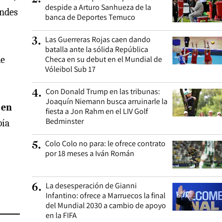
despide a Arturo Sanhueza de la
andes
banca de Deportes Temuco
Las Guerreras Rojas caen dando
3
.
batalla ante la sólida República
de
Checa en su debut en el Mundial de
Vóleibol Sub 17
Con Donald Trump en las tribunas:
4
.
Joaquín Niemann busca arruinarle la
 en
fiesta a Jon Rahm en el LIV Golf
Bedminster
bía
Colo Colo no para: le ofrece contrato
5
.
por 18 meses a Iván Román
La desesperación de Gianni
6
.
Infantino: ofrece a Marruecos la final
del Mundial 2030 a cambio de apoyo
en la FIFA