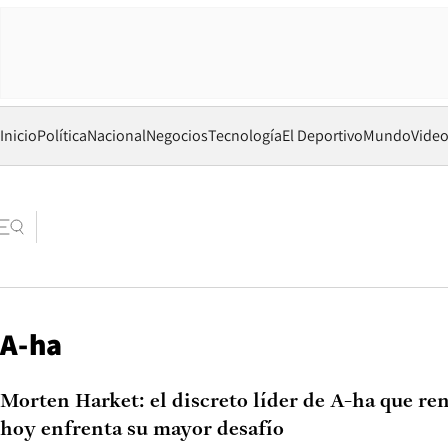
Inicio
Política
Nacional
Negocios
Tecnología
El Deportivo
Mundo
Vide
A-ha
Morten Harket: el discreto líder de A-ha que re
hoy enfrenta su mayor desafío