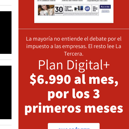
La mayoría no entiende el debate por el
impuesto a las empresas. El resto lee La
Tercera.
Plan Digital+
$6.990 al mes,
por los 3
primeros meses