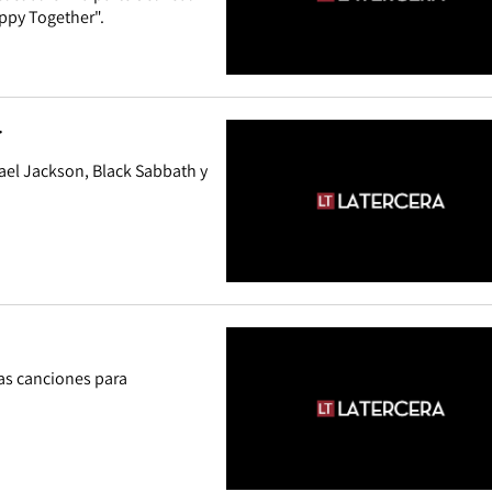
appy Together".
r
ael Jackson, Black Sabbath y
nas canciones para