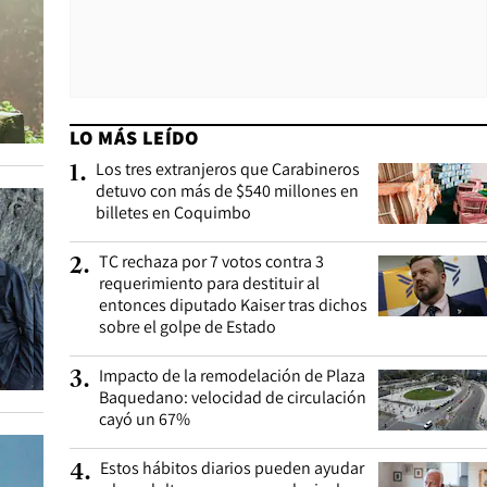
LO MÁS LEÍDO
Los tres extranjeros que Carabineros
1
.
detuvo con más de $540 millones en
billetes en Coquimbo
TC rechaza por 7 votos contra 3
2
.
requerimiento para destituir al
entonces diputado Kaiser tras dichos
sobre el golpe de Estado
Impacto de la remodelación de Plaza
3
.
Baquedano: velocidad de circulación
cayó un 67%
Estos hábitos diarios pueden ayudar
4
.