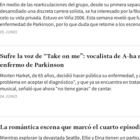
En medio de las rearticulaciones del grupo, desde su primera separ
desarrollado una discreta carrera solista, se ha interesado por la fi
celo su vida privada. Estuvo en Viña 2006. Esta semana reveló que f
enfermedad de Parkinson, por lo que duda que retorne a los escena
05 JUNIO
Sufre la voz de “Take on me”: vocalista de A-ha 
enfermo de Parkinson
Morten Harket, de 65 años, decidió hacer pública su enfermedad, y
problema en aceptar el diagnóstico", y que ya se encuentra en trat
musical, señaló que ahora "no tiene ganas" de cantar.
04 JUNIO
La romántica escena que marcó el cuarto episodi
Mientras exploran la devastada Seatlle, Ellie y Dina tienen un part