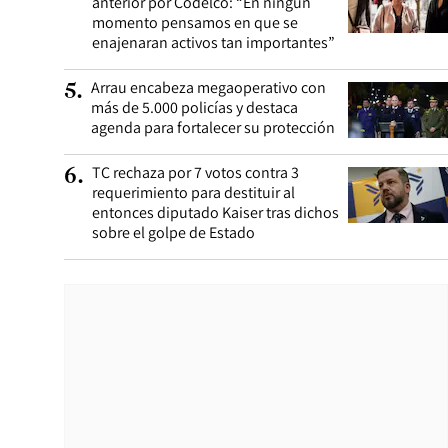
anterior por Codelco: “En ningún
momento pensamos en que se
enajenaran activos tan importantes”
Arrau encabeza megaoperativo con
5
.
más de 5.000 policías y destaca
agenda para fortalecer su protección
TC rechaza por 7 votos contra 3
6
.
requerimiento para destituir al
entonces diputado Kaiser tras dichos
sobre el golpe de Estado