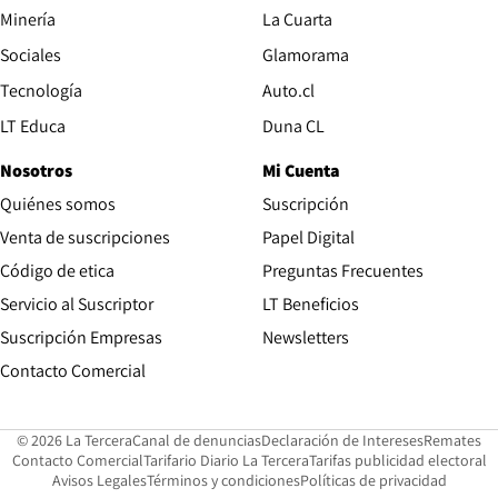
Opens in new window
Minería
La Cuarta
Opens in new wind
Sociales
Glamorama
Opens in new window
Tecnología
Auto.cl
Opens in new window
LT Educa
Duna CL
Nosotros
Mi Cuenta
Quiénes somos
Suscripción
Opens in new win
Venta de suscripciones
Papel Digital
Opens in new window
Código de etica
Preguntas Frecuentes
Servicio al Suscriptor
LT Beneficios
Suscripción Empresas
Newsletters
Opens in new window
Contacto Comercial
Opens in new window
Opens in 
Op
© 2026 La Tercera
Canal de denuncias
Declaración de Intereses
Remates
Opens in new window
Opens in new window
O
Contacto Comercial
Tarifario Diario La Tercera
Tarifas publicidad electoral
Opens in new window
Avisos Legales
Términos y condiciones
Políticas de privacidad